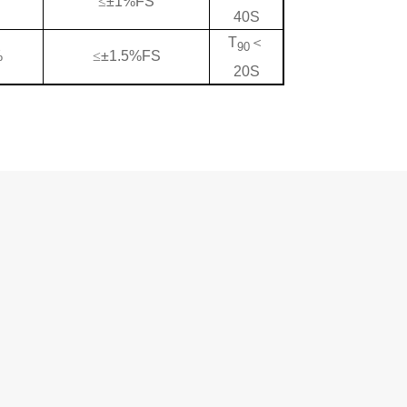
≤
±1%FS
40S
T
＜
90
%
≤
±1.5%FS
20S