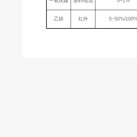
一氧化碳
燃料电池
0~1%
乙炔
红外
0~50%/100