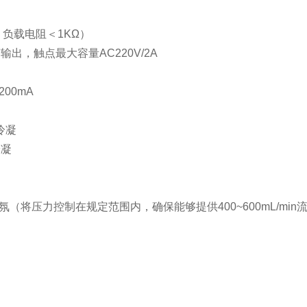
，
负载电阻
＜
1KΩ
）
出，触点最大容量
AC220V/2A
200mA
冷凝
冷凝
氛（将压力控制在规定范围内，确保能够提供
400~600mL/min