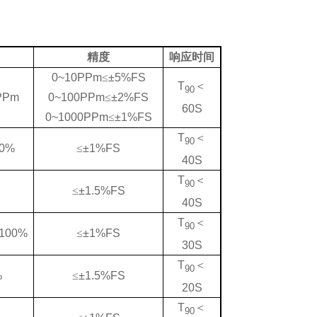
精度
响应时间
0~10PPm
≤
±5%FS
T
＜
90
PPm
0~100PPm
≤
±2%FS
60S
0~1000PPm
≤
±1%FS
T
＜
90
00%
≤
±1%FS
40S
T
＜
90
≤
±1.5%FS
40S
T
＜
90
/100%
≤
±1%FS
30S
T
＜
90
%
≤
±1.5%FS
20S
T
＜
90