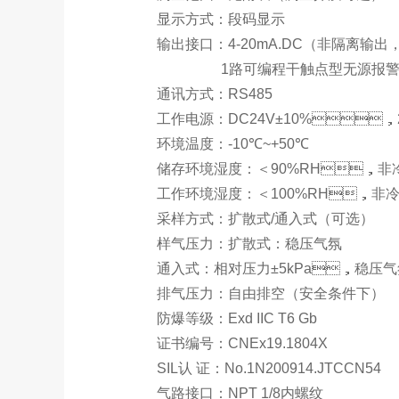
显示方式：段码显示
输出接口：
4-20mA.DC
（非隔离输出
                  1
路可编程干触点型无源报警输
通讯方式：
RS485
工作电源：
DC24V±10%
，
环境温度：
-10
℃
~+50
℃
储存环境湿度：
＜
90%RH
，非
工作环境湿度：
＜
100%RH
，非
采样方式：扩散式
/
通入式（可选）
样气压力
：
扩散式
：稳压气氛
通入式
：相对压力
±5kPa
，稳压气
排气压力：自由排空
（安全条件下）
防爆等级：
Exd IIC T6 Gb
证书编号：
CNEx19.1804X
SIL
认
证：
No.1N200914.JTCCN54
气路接口
：
NPT 1/8
内螺纹